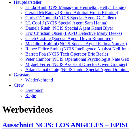
Hauptdarsteller
Linda Hunt (OPS Managerin Henrietta „Hetty“ Lange)
Gerald McRaney (Retired Admiral Hollis Kilbride)
Chris O’Donnell (NCIS Special Agent G. Callen)
LL Cool J (NCIS Special Agent Sam Hanna)
Daniela Ruah (NCIS Special Agent Kensi Blye)
Eric Christian Olsen (LAPD Detective Marty Deeks)
Caleb Castille (Special Agent Devin Roundtree)
Medalion Rahimi (NCIS Special Agent Fatima Namazi)
Renée Felice Smith (NCIS Intelligence Analyst Nell Jone
Barrett Foa (NCIS Tech Operator Eric Beale)
Peter Cambor (NCIS Operational Psychologist Nate Get
Miguel Ferrer (NCIS Assistant Director Owen Granger)
Adam Jamal Craig (NCIS Junior Special Agent Dominic 
Gaststars
Wiederkehrend
Crew
Drehbuch
Regie
Werbevideos
Ausschnitt NCIS: LOS ANGELES – EPISOD