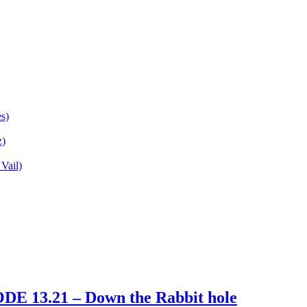
s)
z)
Vail)
E 13.21 – Down the Rabbit hole