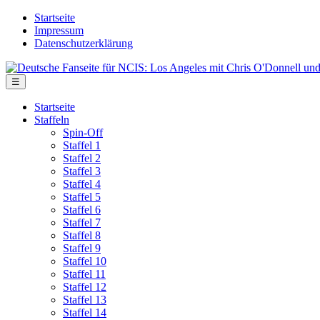
Skip
Startseite
to
Impressum
the
Datenschutzerklärung
content
Deutsche
Fanseite
Menu
☰
für
NCIS:
Startseite
Los
Staffeln
Angeles
Spin-Off
mit
Staffel 1
Chris
Staffel 2
O'Donnell
Staffel 3
und
Staffel 4
LL
Staffel 5
Cool
Staffel 6
J
Staffel 7
Staffel 8
Staffel 9
Staffel 10
Staffel 11
Staffel 12
Staffel 13
Staffel 14