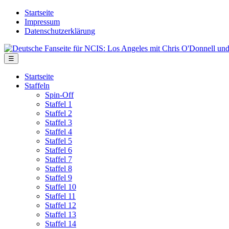
Skip
Startseite
to
Impressum
the
Datenschutzerklärung
content
Deutsche
Fanseite
Menu
☰
für
NCIS:
Startseite
Los
Staffeln
Angeles
Spin-Off
mit
Staffel 1
Chris
Staffel 2
O'Donnell
Staffel 3
und
Staffel 4
LL
Staffel 5
Cool
Staffel 6
J
Staffel 7
Staffel 8
Staffel 9
Staffel 10
Staffel 11
Staffel 12
Staffel 13
Staffel 14