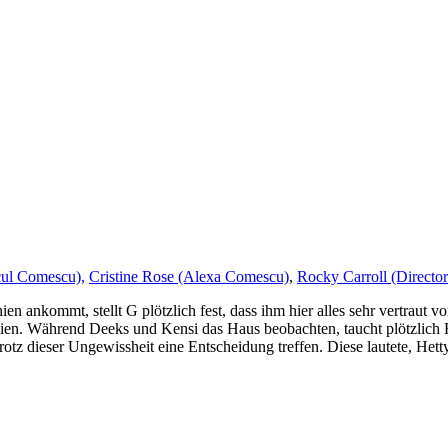
cul Comescu),
Cristine Rose (Alexa Comescu)
,
Rocky Carroll (Directo
 ankommt, stellt G plötzlich fest, dass ihm hier alles sehr vertraut v
en. Während Deeks und Kensi das Haus beobachten, taucht plötzlich Hunt
rotz dieser Ungewissheit eine Entscheidung treffen. Diese lautete, He