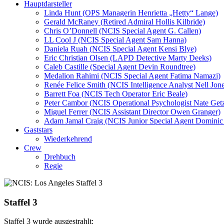
Hauptdarsteller
Linda Hunt (OPS Managerin Henrietta „Hetty“ Lange)
Gerald McRaney (Retired Admiral Hollis Kilbride)
Chris O’Donnell (NCIS Special Agent G. Callen)
LL Cool J (NCIS Special Agent Sam Hanna)
Daniela Ruah (NCIS Special Agent Kensi Blye)
Eric Christian Olsen (LAPD Detective Marty Deeks)
Caleb Castille (Special Agent Devin Roundtree)
Medalion Rahimi (NCIS Special Agent Fatima Namazi)
Renée Felice Smith (NCIS Intelligence Analyst Nell Jone
Barrett Foa (NCIS Tech Operator Eric Beale)
Peter Cambor (NCIS Operational Psychologist Nate Get
Miguel Ferrer (NCIS Assistant Director Owen Granger)
Adam Jamal Craig (NCIS Junior Special Agent Dominic 
Gaststars
Wiederkehrend
Crew
Drehbuch
Regie
Staffel 3
Staffel 3 wurde ausgestrahlt: