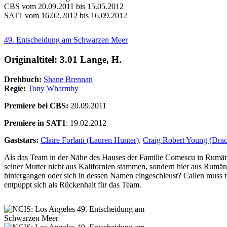
CBS vom 20.09.2011 bis 15.05.2012
SAT1 vom 16.02.2012 bis 16.09.2012
49. Entscheidung am Schwarzen Meer
Originaltitel: 3.01 Lange, H.
Drehbuch:
Shane Brennan
Regie:
Tony Wharmby
Premiere bei CBS:
20.09.2011
Premiere in SAT1
: 19.02.2012
Gaststars:
Claire Forlani (Lauren Hunter)
,
Craig Robert Young (Dra
Als das Team in der Nähe des Hauses der Familie Comescu in Rumänien
seiner Mutter nicht aus Kalifornien stammen, sondern hier aus Rumäni
hintergangen oder sich in dessen Namen eingeschleust? Callen muss t
entpuppt sich als Rückenhalt für das Team.