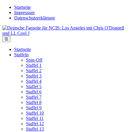
Skip
Startseite
to
Impressum
the
Datenschutzerklärung
content
Deutsche
Fanseite
für
Menu
☰
NCIS:
Los
Startseite
Angeles
Staffeln
mit
Spin-Off
Chris
Staffel 1
O'Donnell
Staffel 2
und
Staffel 3
LL
Staffel 4
Cool
Staffel 5
J
Staffel 6
Staffel 7
Staffel 8
Staffel 9
Staffel 10
Staffel 11
Staffel 12
Staffel 13