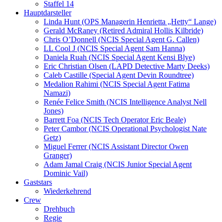
Staffel 14
Hauptdarsteller
Linda Hunt (OPS Managerin Henrietta „Hetty“ Lange)
Gerald McRaney (Retired Admiral Hollis Kilbride)
Chris O’Donnell (NCIS Special Agent G. Callen)
LL Cool J (NCIS Special Agent Sam Hanna)
Daniela Ruah (NCIS Special Agent Kensi Blye)
Eric Christian Olsen (LAPD Detective Marty Deeks)
Caleb Castille (Special Agent Devin Roundtree)
Medalion Rahimi (NCIS Special Agent Fatima
Namazi)
Renée Felice Smith (NCIS Intelligence Analyst Nell
Jones)
Barrett Foa (NCIS Tech Operator Eric Beale)
Peter Cambor (NCIS Operational Psychologist Nate
Getz)
Miguel Ferrer (NCIS Assistant Director Owen
Granger)
Adam Jamal Craig (NCIS Junior Special Agent
Dominic Vail)
Gaststars
Wiederkehrend
Crew
Drehbuch
Regie