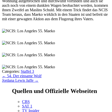
Wohnung aufgebrochen und durchwühlt vorfinden und auch sie
auch noch von einem dunklen Wagen beobachtet werden, kommen
ihnen Zweifel an Maslins Schuld. Mit einem Trick findet das NCIS
Team heraus, dass Maeko wirklich in den Staaten ist und befreit sie
mit einer gewagten Aktion aus dem Flugzeug ihres Vaters.
Categories:
Staffel 3
Beitragsnavigation
←
54. Der einsame Wolf
Jordana Lewis Jaffe
→
Quellen und Offizielle Webseiten
CBS
SAT 1
TV Insider