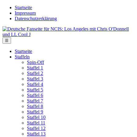
Skip
Startseite
to
Impressum
the
Datenschutzerklärung
content
Deutsche
Fanseite
für
Menu
☰
NCIS:
Los
Startseite
Angeles
Staffeln
mit
Spin-Off
Chris
Staffel 1
O'Donnell
Staffel 2
und
Staffel 3
LL
Staffel 4
Cool
Staffel 5
J
Staffel 6
Staffel 7
Staffel 8
Staffel 9
Staffel 10
Staffel 11
Staffel 12
Staffel 13