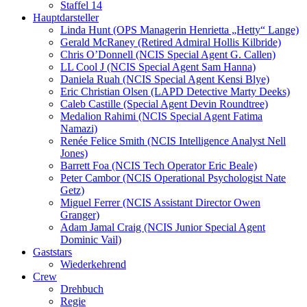
Staffel 14
Hauptdarsteller
Linda Hunt (OPS Managerin Henrietta „Hetty“ Lange)
Gerald McRaney (Retired Admiral Hollis Kilbride)
Chris O’Donnell (NCIS Special Agent G. Callen)
LL Cool J (NCIS Special Agent Sam Hanna)
Daniela Ruah (NCIS Special Agent Kensi Blye)
Eric Christian Olsen (LAPD Detective Marty Deeks)
Caleb Castille (Special Agent Devin Roundtree)
Medalion Rahimi (NCIS Special Agent Fatima
Namazi)
Renée Felice Smith (NCIS Intelligence Analyst Nell
Jones)
Barrett Foa (NCIS Tech Operator Eric Beale)
Peter Cambor (NCIS Operational Psychologist Nate
Getz)
Miguel Ferrer (NCIS Assistant Director Owen
Granger)
Adam Jamal Craig (NCIS Junior Special Agent
Dominic Vail)
Gaststars
Wiederkehrend
Crew
Drehbuch
Regie