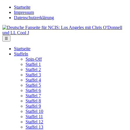
Skip
Startseite
to
Impressum
the
Datenschutzerklärung
content
Deutsche
Fanseite
für
Menu
☰
NCIS:
Los
Startseite
Angeles
Staffeln
mit
Spin-Off
Chris
Staffel 1
O'Donnell
Staffel 2
und
Staffel 3
LL
Staffel 4
Cool
Staffel 5
J
Staffel 6
Staffel 7
Staffel 8
Staffel 9
Staffel 10
Staffel 11
Staffel 12
Staffel 13