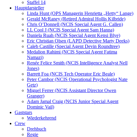
Staffel 14
Hauptdarsteller
Linda Hunt (OPS Managerin Henrietta „Hetty“ Lange)
Gerald McRaney (Retired Admiral Hollis Kilbride)
Chris O’Donnell (NCIS Special Agent G. Callen)
LL Cool J (NCIS Special Agent Sam Hanna)
Daniela Ruah (NCIS Special Agent Kensi Blye)
Eric Christian Olsen (LAPD Detective Marty Deeks)
Caleb Castille (Special Agent Devin Roundtree)
Medalion Rahimi (NCIS Special Agent Fatima
Namazi)
Renée Felice Smith (NCIS Intelligence Analyst Nell
Jones)
Barrett Foa (NCIS Tech Operator Eric Beale)
Peter Cambor (NCIS Operational Psychologist Nate
Getz)
Miguel Ferrer (NCIS Assistant Director Owen
Granger)
Adam Jamal Craig (NCIS Junior Special Agent
Dominic Vail)
Gaststars
Wiederkehrend
Crew
Drehbuch
Regie