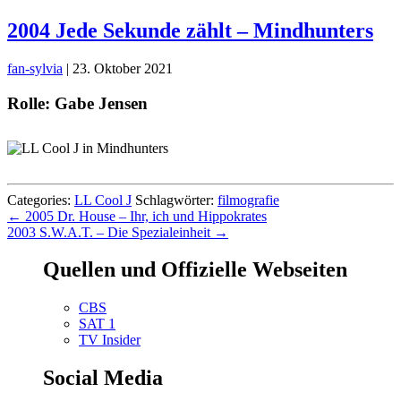
2004 Jede Sekunde zählt – Mindhunters
fan-sylvia
|
23. Oktober 2021
Rolle: Gabe Jensen
Categories:
LL Cool J
Schlagwörter:
filmografie
Beitragsnavigation
←
2005 Dr. House – Ihr, ich und Hippokrates
2003 S.W.A.T. – Die Spezialeinheit
→
Quellen und Offizielle Webseiten
CBS
SAT 1
TV Insider
Social Media