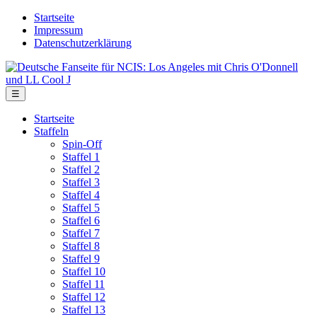
Skip
Startseite
to
Impressum
the
Datenschutzerklärung
content
Deutsche
Fanseite
für
Menu
☰
NCIS:
Los
Startseite
Angeles
Staffeln
mit
Spin-Off
Chris
Staffel 1
O'Donnell
Staffel 2
und
Staffel 3
LL
Staffel 4
Cool
Staffel 5
J
Staffel 6
Staffel 7
Staffel 8
Staffel 9
Staffel 10
Staffel 11
Staffel 12
Staffel 13