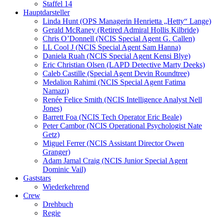
Staffel 14
Hauptdarsteller
Linda Hunt (OPS Managerin Henrietta „Hetty“ Lange)
Gerald McRaney (Retired Admiral Hollis Kilbride)
Chris O’Donnell (NCIS Special Agent G. Callen)
LL Cool J (NCIS Special Agent Sam Hanna)
Daniela Ruah (NCIS Special Agent Kensi Blye)
Eric Christian Olsen (LAPD Detective Marty Deeks)
Caleb Castille (Special Agent Devin Roundtree)
Medalion Rahimi (NCIS Special Agent Fatima
Namazi)
Renée Felice Smith (NCIS Intelligence Analyst Nell
Jones)
Barrett Foa (NCIS Tech Operator Eric Beale)
Peter Cambor (NCIS Operational Psychologist Nate
Getz)
Miguel Ferrer (NCIS Assistant Director Owen
Granger)
Adam Jamal Craig (NCIS Junior Special Agent
Dominic Vail)
Gaststars
Wiederkehrend
Crew
Drehbuch
Regie