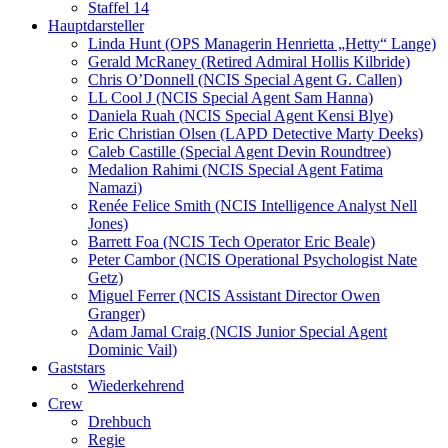
Staffel 14
Hauptdarsteller
Linda Hunt (OPS Managerin Henrietta „Hetty“ Lange)
Gerald McRaney (Retired Admiral Hollis Kilbride)
Chris O’Donnell (NCIS Special Agent G. Callen)
LL Cool J (NCIS Special Agent Sam Hanna)
Daniela Ruah (NCIS Special Agent Kensi Blye)
Eric Christian Olsen (LAPD Detective Marty Deeks)
Caleb Castille (Special Agent Devin Roundtree)
Medalion Rahimi (NCIS Special Agent Fatima
Namazi)
Renée Felice Smith (NCIS Intelligence Analyst Nell
Jones)
Barrett Foa (NCIS Tech Operator Eric Beale)
Peter Cambor (NCIS Operational Psychologist Nate
Getz)
Miguel Ferrer (NCIS Assistant Director Owen
Granger)
Adam Jamal Craig (NCIS Junior Special Agent
Dominic Vail)
Gaststars
Wiederkehrend
Crew
Drehbuch
Regie