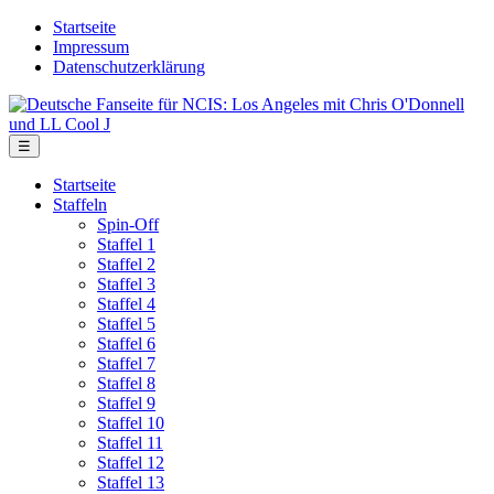
Skip
Startseite
to
Impressum
the
Datenschutzerklärung
content
Deutsche
Fanseite
für
Menu
☰
NCIS:
Los
Startseite
Angeles
Staffeln
mit
Spin-Off
Chris
Staffel 1
O'Donnell
Staffel 2
und
Staffel 3
LL
Staffel 4
Cool
Staffel 5
J
Staffel 6
Staffel 7
Staffel 8
Staffel 9
Staffel 10
Staffel 11
Staffel 12
Staffel 13