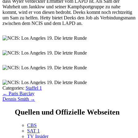
dass Wyler verdeckter Ermittler vom LAPD ist. Als Sam der
Wahrheit um Janklow und seiner Kampfsportgruppe zu nahe
kommt, wird er von diesen bedroht. Deeks kommt noch rechtzeitig
um Sam zu helfen. Hetty bietet Deeks den Job als Verbindungsmann
zwischen dem NCIS und dem LAPD an.
Categories:
Staffel 1
Beitragsnavigation
←
Paris Barclay
Dennis Smith
→
Quellen und Offizielle Webseiten
CBS
SAT 1
TV Insider