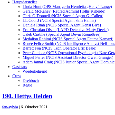
Hauptdarsteller
Linda Hunt (OPS Managerin Henrietta „Hetty“ Lange)
Gerald McRaney (Retired Admiral Hollis Kilbride)
Chris O’Donnell (NCIS Special Agent G. Callen)
LL Cool J (NCIS Special Agent Sam Hanna)
Daniela Ruah (NCIS Special Agent Kensi Blye)
Eric Christian Olsen (LAPD Detective Marty Deeks)
Caleb Castille (Special Agent Devin Roundtree)
Medalion Rahimi (NCIS Special Agent Fatima Namazi)
Renée Felice Smith (NCIS Intelligence Analyst Nell Jone
Barrett Foa (NCIS Tech Operator Eric Beale)
Peter Cambor (NCIS Operational Psychologist Nate Get
Miguel Ferrer (NCIS Assistant Director Owen Granger)
Adam Jamal Craig (NCIS Junior Special Agent Dominic 
Gaststars
Wiederkehrend
Crew
Drehbuch
Regie
190. Hettys Helden
fan-sylvia
|
6. Oktober 2021