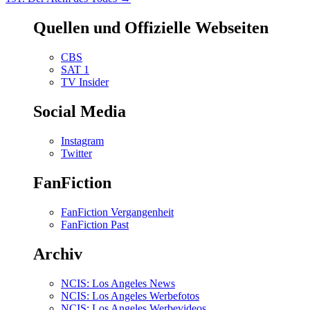
Quellen und Offizielle Webseiten
CBS
SAT 1
TV Insider
Social Media
Instagram
Twitter
FanFiction
FanFiction Vergangenheit
FanFiction Past
Archiv
NCIS: Los Angeles News
NCIS: Los Angeles Werbefotos
NCIS: Los Angeles Werbevideos