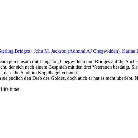
terling Bridges)
,
John M. Jackson (Admiral AJ Chegwidden)
,
Karina 
am gemeinsam mit Langston, Chegwidden und Bridges auf die Suche d
t, der sich nach einem Gespräch mit den drei Veteranen bestätigt. Sie
 dass die Stadt im Kugelhagel versinkt.
en sie endlich den Dieb des Goldes, doch auch er hat es nicht überlebt.
lfe bittet.