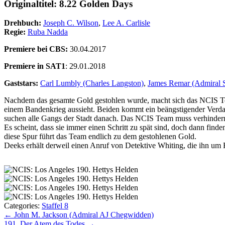
Originaltitel: 8.22 Golden Days
Drehbuch:
Joseph C. Wilson
,
Lee A. Carlisle
Regie:
Ruba Nadda
Premiere bei CBS:
30.04.2017
Premiere in SAT1
: 29.01.2018
Gaststars:
Carl Lumbly (Charles Langston)
,
James Remar (Admiral S
Nachdem das gesamte Gold gestohlen wurde, macht sich das NCIS Te
einem Bandenkrieg aussieht. Beiden kommt ein beängstigender Verdach
suchen alle Gangs der Stadt danach. Das NCIS Team muss verhindern,
Es scheint, dass sie immer einen Schritt zu spät sind, doch dann find
diese Spur führt das Team endlich zu dem gestohlenen Gold.
Deeks erhält derweil einen Anruf von Detektive Whiting, die ihn um Hi
Categories:
Staffel 8
Beitragsnavigation
←
John M. Jackson (Admiral AJ Chegwidden)
191. Der Atem des Todes
→