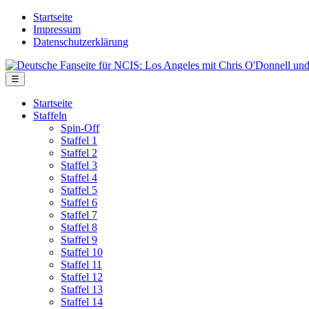
Skip
Startseite
to
Impressum
the
Datenschutzerklärung
content
Deutsche
Fanseite
Menu
☰
für
NCIS:
Startseite
Los
Staffeln
Angeles
Spin-Off
mit
Staffel 1
Chris
Staffel 2
O'Donnell
Staffel 3
und
Staffel 4
LL
Staffel 5
Cool
Staffel 6
J
Staffel 7
Staffel 8
Staffel 9
Staffel 10
Staffel 11
Staffel 12
Staffel 13
Staffel 14