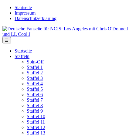
Skip
Startseite
to
Impressum
the
Datenschutzerklärung
content
Deutsche
Fanseite
für
Menu
☰
NCIS:
Los
Startseite
Angeles
Staffeln
mit
Spin-Off
Chris
Staffel 1
O'Donnell
Staffel 2
und
Staffel 3
LL
Staffel 4
Cool
Staffel 5
J
Staffel 6
Staffel 7
Staffel 8
Staffel 9
Staffel 10
Staffel 11
Staffel 12
Staffel 13