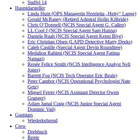
Staffel 14
Hauptdarsteller
Linda Hunt (OPS Managerin Henrietta „Hetty“ Lange)
Gerald McRaney (Retired Admiral Hollis Kilbride)
Chris O’Donnell (NCIS Special Agent G. Callen)
LL Cool J (NCIS Special Agent Sam Hanna)
Daniela Ruah (NCIS Special Agent Kensi Blye)
Eric Christian Olsen (LAPD Detective Marty Deeks)
Caleb Castille (Special Agent Devin Roundtree)
Medalion Rahimi (NCIS Special Agent Fatima
Namazi)
Renée Felice Smith (NCIS Intelligence Analyst Nell
Jones)
Barrett Foa (NCIS Tech Operator Eric Beale)
Peter Cambor (NCIS Operational Psychologist Nate
Getz)
Miguel Ferrer (NCIS Assistant Director Owen
Granger)
Adam Jamal Craig (NCIS Junior Special Agent
Dominic Vail)
Gaststars
Wiederkehrend
Crew
Drehbuch
Regie