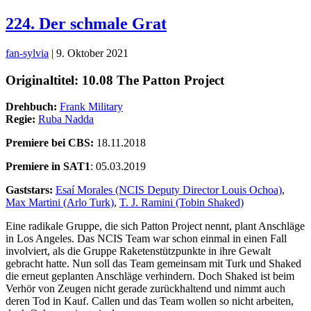
224. Der schmale Grat
fan-sylvia
|
9. Oktober 2021
Originaltitel: 10.08 The Patton Project
Drehbuch:
Frank Military
Regie:
Ruba Nadda
Premiere bei CBS:
18.11.2018
Premiere in SAT1
: 05.03.2019
Gaststars:
Esaí Morales (NCIS Deputy Director Louis Ochoa)
,
Max Martini (Arlo Turk)
,
T. J. Ramini (Tobin Shaked)
Eine radikale Gruppe, die sich Patton Project nennt, plant Anschläge
in Los Angeles. Das NCIS Team war schon einmal in einen Fall
involviert, als die Gruppe Raketenstützpunkte in ihre Gewalt
gebracht hatte. Nun soll das Team gemeinsam mit Turk und Shaked
die erneut geplanten Anschläge verhindern. Doch Shaked ist beim
Verhör von Zeugen nicht gerade zurückhaltend und nimmt auch
deren Tod in Kauf. Callen und das Team wollen so nicht arbeiten,