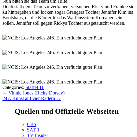
Nun bitten sie das Team um Hilfe.
Doch statt dem Team zu vertrauen, versuchen Ricky und Frankie sie
zu hintergehen und locken sogar Grangers Tochter Jennifer Kim ins
Bootshaus, da die Käufer für das Waffensystem Koreaner sein
sollen. Jennifer soll gegen Rickys Tochter ausgetauscht werden.
Categories:
Staffel 11
Beitragsnavigation
←
Vinnie Jones (Ricky Dorsey)
247. Kunst auf vier Rädern
→
Quellen und Offizielle Webseiten
CBS
SAT 1
TV Insider