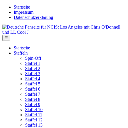
Skip
Startseite
to
Impressum
the
Datenschutzerklärung
content
Deutsche
Fanseite
für
Menu
☰
NCIS:
Los
Startseite
Angeles
Staffeln
mit
Spin-Off
Chris
Staffel 1
O'Donnell
Staffel 2
und
Staffel 3
LL
Staffel 4
Cool
Staffel 5
J
Staffel 6
Staffel 7
Staffel 8
Staffel 9
Staffel 10
Staffel 11
Staffel 12
Staffel 13