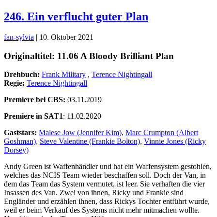
246. Ein verflucht guter Plan
fan-sylvia
|
10. Oktober 2021
Originaltitel: 11.06 A Bloody Brilliant Plan
Drehbuch:
Frank Military
,
Terence Nightingall
Regie:
Terence Nightingall
Premiere bei CBS:
03.11.2019
Premiere in SAT1
: 11.02.2020
Gaststars:
Malese Jow (Jennifer Kim)
,
Marc Crumpton (Albert
Goshman)
,
Steve Valentine (Frankie Bolton)
,
Vinnie Jones (Ricky
Dorsey)
Andy Green ist Waffenhändler und hat ein Waffensystem gestohlen,
welches das NCIS Team wieder beschaffen soll. Doch der Van, in
dem das Team das System vermutet, ist leer. Sie verhaften die vier
Insassen des Van. Zwei von ihnen, Ricky und Frankie sind
Engländer und erzählen ihnen, dass Rickys Tochter entführt wurde,
weil er beim Verkauf des Systems nicht mehr mitmachen wollte.