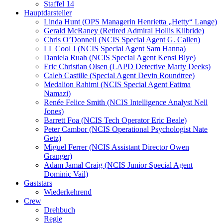
Staffel 14
Hauptdarsteller
Linda Hunt (OPS Managerin Henrietta „Hetty“ Lange)
Gerald McRaney (Retired Admiral Hollis Kilbride)
Chris O’Donnell (NCIS Special Agent G. Callen)
LL Cool J (NCIS Special Agent Sam Hanna)
Daniela Ruah (NCIS Special Agent Kensi Blye)
Eric Christian Olsen (LAPD Detective Marty Deeks)
Caleb Castille (Special Agent Devin Roundtree)
Medalion Rahimi (NCIS Special Agent Fatima
Namazi)
Renée Felice Smith (NCIS Intelligence Analyst Nell
Jones)
Barrett Foa (NCIS Tech Operator Eric Beale)
Peter Cambor (NCIS Operational Psychologist Nate
Getz)
Miguel Ferrer (NCIS Assistant Director Owen
Granger)
Adam Jamal Craig (NCIS Junior Special Agent
Dominic Vail)
Gaststars
Wiederkehrend
Crew
Drehbuch
Regie