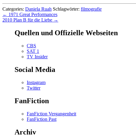
Categories:
Daniela Ruah
Schlagwörter:
filmografie
Beitragsnavigation
←
1971 Great Performances
2010 Plan B für die Liebe
→
Quellen und Offizielle Webseiten
CBS
SAT 1
TV Insider
Social Media
Instagram
Twitter
FanFiction
FanFiction Vergangenheit
FanFiction Past
Archiv