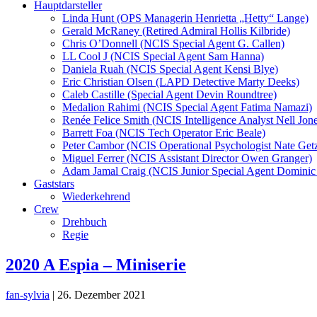
Hauptdarsteller
Linda Hunt (OPS Managerin Henrietta „Hetty“ Lange)
Gerald McRaney (Retired Admiral Hollis Kilbride)
Chris O’Donnell (NCIS Special Agent G. Callen)
LL Cool J (NCIS Special Agent Sam Hanna)
Daniela Ruah (NCIS Special Agent Kensi Blye)
Eric Christian Olsen (LAPD Detective Marty Deeks)
Caleb Castille (Special Agent Devin Roundtree)
Medalion Rahimi (NCIS Special Agent Fatima Namazi)
Renée Felice Smith (NCIS Intelligence Analyst Nell Jone
Barrett Foa (NCIS Tech Operator Eric Beale)
Peter Cambor (NCIS Operational Psychologist Nate Get
Miguel Ferrer (NCIS Assistant Director Owen Granger)
Adam Jamal Craig (NCIS Junior Special Agent Dominic 
Gaststars
Wiederkehrend
Crew
Drehbuch
Regie
2020 A Espia – Miniserie
fan-sylvia
|
26. Dezember 2021