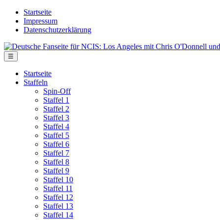
Skip
Startseite
to
Impressum
the
Datenschutzerklärung
content
Deutsche
Fanseite
Menu
☰
für
NCIS:
Startseite
Los
Staffeln
Angeles
Spin-Off
mit
Staffel 1
Chris
Staffel 2
O'Donnell
Staffel 3
und
Staffel 4
LL
Staffel 5
Cool
Staffel 6
J
Staffel 7
Staffel 8
Staffel 9
Staffel 10
Staffel 11
Staffel 12
Staffel 13
Staffel 14