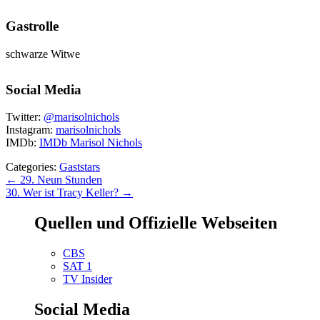
Gastrolle
schwarze Witwe
Social Media
Twitter:
@marisolnichols
Instagram:
marisolnichols
IMDb:
IMDb Marisol Nichols
Categories:
Gaststars
Beitragsnavigation
←
29. Neun Stunden
30. Wer ist Tracy Keller?
→
Quellen und Offizielle Webseiten
CBS
SAT 1
TV Insider
Social Media