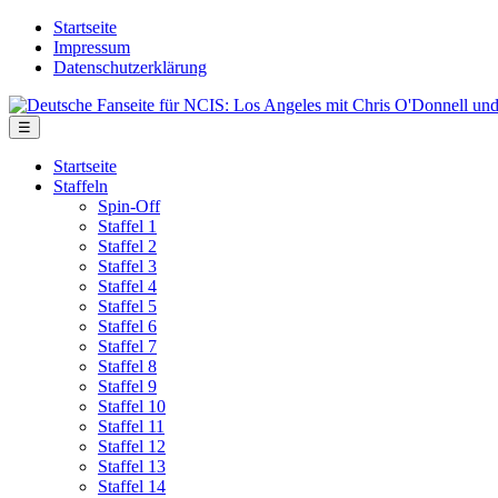
Skip
Startseite
to
Impressum
the
Datenschutzerklärung
content
Deutsche
Fanseite
Menu
☰
für
NCIS:
Startseite
Los
Staffeln
Angeles
Spin-Off
mit
Staffel 1
Chris
Staffel 2
O'Donnell
Staffel 3
und
Staffel 4
LL
Staffel 5
Cool
Staffel 6
J
Staffel 7
Staffel 8
Staffel 9
Staffel 10
Staffel 11
Staffel 12
Staffel 13
Staffel 14