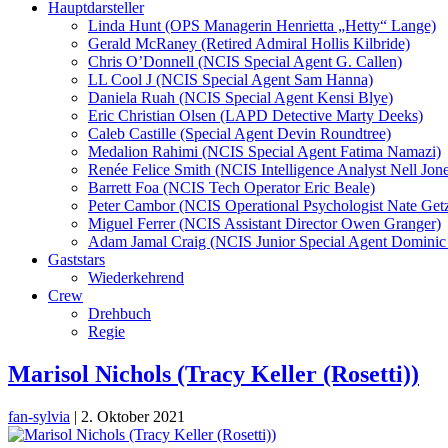
Hauptdarsteller
Linda Hunt (OPS Managerin Henrietta „Hetty“ Lange)
Gerald McRaney (Retired Admiral Hollis Kilbride)
Chris O’Donnell (NCIS Special Agent G. Callen)
LL Cool J (NCIS Special Agent Sam Hanna)
Daniela Ruah (NCIS Special Agent Kensi Blye)
Eric Christian Olsen (LAPD Detective Marty Deeks)
Caleb Castille (Special Agent Devin Roundtree)
Medalion Rahimi (NCIS Special Agent Fatima Namazi)
Renée Felice Smith (NCIS Intelligence Analyst Nell Jone
Barrett Foa (NCIS Tech Operator Eric Beale)
Peter Cambor (NCIS Operational Psychologist Nate Get
Miguel Ferrer (NCIS Assistant Director Owen Granger)
Adam Jamal Craig (NCIS Junior Special Agent Dominic 
Gaststars
Wiederkehrend
Crew
Drehbuch
Regie
Marisol Nichols (Tracy Keller (Rosetti))
fan-sylvia
|
2. Oktober 2021