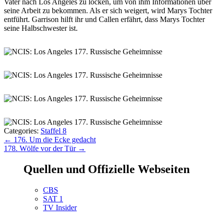
Vater nach Los Angeles zu locken, um von ihm Informationen über
seine Arbeit zu bekommen. Als er sich weigert, wird Marys Tochter
entführt. Garrison hilft ihr und Callen erfährt, dass Marys Tochter
seine Halbschwester ist.
Categories:
Staffel 8
Beitragsnavigation
←
176. Um die Ecke gedacht
178. Wölfe vor der Tür
→
Quellen und Offizielle Webseiten
CBS
SAT 1
TV Insider