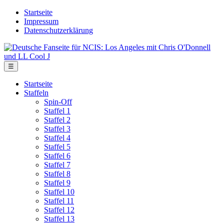
Skip
Startseite
to
Impressum
the
Datenschutzerklärung
content
Deutsche
Fanseite
für
Menu
☰
NCIS:
Los
Startseite
Angeles
Staffeln
mit
Spin-Off
Chris
Staffel 1
O'Donnell
Staffel 2
und
Staffel 3
LL
Staffel 4
Cool
Staffel 5
J
Staffel 6
Staffel 7
Staffel 8
Staffel 9
Staffel 10
Staffel 11
Staffel 12
Staffel 13