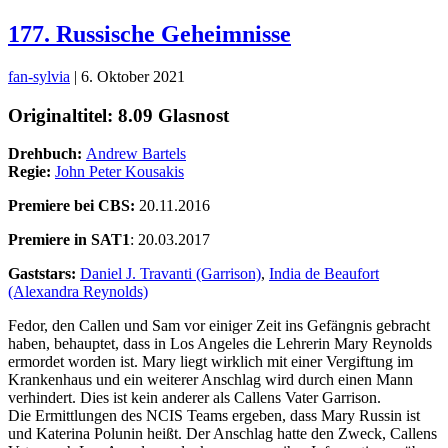
177. Russische Geheimnisse
fan-sylvia
|
6. Oktober 2021
Originaltitel: 8.09 Glasnost
Drehbuch:
Andrew Bartels
Regie:
John Peter Kousakis
Premiere bei CBS:
20.11.2016
Premiere in SAT1
: 20.03.2017
Gaststars:
Daniel J. Travanti (Garrison)
,
India de Beaufort
(Alexandra Reynolds)
Fedor, den Callen und Sam vor einiger Zeit ins Gefängnis gebracht
haben, behauptet, dass in Los Angeles die Lehrerin Mary Reynolds
ermordet worden ist. Mary liegt wirklich mit einer Vergiftung im
Krankenhaus und ein weiterer Anschlag wird durch einen Mann
verhindert. Dies ist kein anderer als Callens Vater Garrison.
Die Ermittlungen des NCIS Teams ergeben, dass Mary Russin ist
und Katerina Polunin heißt. Der Anschlag hatte den Zweck, Callens