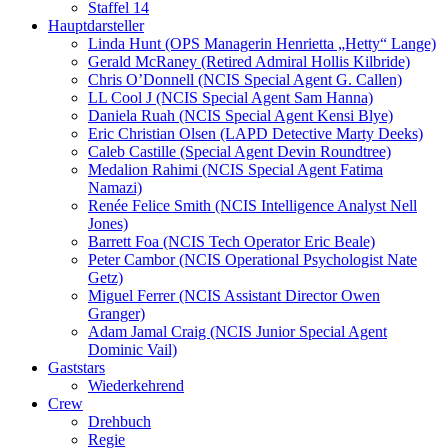
Staffel 14
Hauptdarsteller
Linda Hunt (OPS Managerin Henrietta „Hetty“ Lange)
Gerald McRaney (Retired Admiral Hollis Kilbride)
Chris O’Donnell (NCIS Special Agent G. Callen)
LL Cool J (NCIS Special Agent Sam Hanna)
Daniela Ruah (NCIS Special Agent Kensi Blye)
Eric Christian Olsen (LAPD Detective Marty Deeks)
Caleb Castille (Special Agent Devin Roundtree)
Medalion Rahimi (NCIS Special Agent Fatima
Namazi)
Renée Felice Smith (NCIS Intelligence Analyst Nell
Jones)
Barrett Foa (NCIS Tech Operator Eric Beale)
Peter Cambor (NCIS Operational Psychologist Nate
Getz)
Miguel Ferrer (NCIS Assistant Director Owen
Granger)
Adam Jamal Craig (NCIS Junior Special Agent
Dominic Vail)
Gaststars
Wiederkehrend
Crew
Drehbuch
Regie