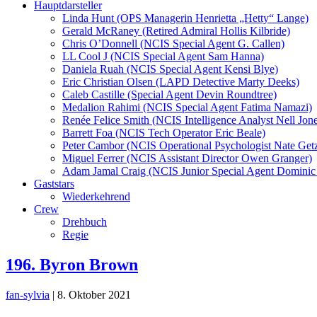
Hauptdarsteller
Linda Hunt (OPS Managerin Henrietta „Hetty“ Lange)
Gerald McRaney (Retired Admiral Hollis Kilbride)
Chris O’Donnell (NCIS Special Agent G. Callen)
LL Cool J (NCIS Special Agent Sam Hanna)
Daniela Ruah (NCIS Special Agent Kensi Blye)
Eric Christian Olsen (LAPD Detective Marty Deeks)
Caleb Castille (Special Agent Devin Roundtree)
Medalion Rahimi (NCIS Special Agent Fatima Namazi)
Renée Felice Smith (NCIS Intelligence Analyst Nell Jone
Barrett Foa (NCIS Tech Operator Eric Beale)
Peter Cambor (NCIS Operational Psychologist Nate Get
Miguel Ferrer (NCIS Assistant Director Owen Granger)
Adam Jamal Craig (NCIS Junior Special Agent Dominic 
Gaststars
Wiederkehrend
Crew
Drehbuch
Regie
196. Byron Brown
fan-sylvia
|
8. Oktober 2021