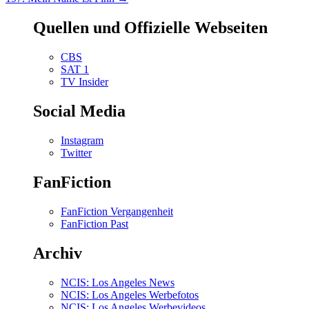
Quellen und Offizielle Webseiten
CBS
SAT 1
TV Insider
Social Media
Instagram
Twitter
FanFiction
FanFiction Vergangenheit
FanFiction Past
Archiv
NCIS: Los Angeles News
NCIS: Los Angeles Werbefotos
NCIS: Los Angeles Werbevideos