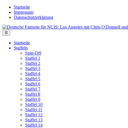
Skip
Startseite
to
Impressum
the
Datenschutzerklärung
content
Deutsche
Fanseite
Menu
☰
für
NCIS:
Startseite
Los
Staffeln
Angeles
Spin-Off
mit
Staffel 1
Chris
Staffel 2
O'Donnell
Staffel 3
und
Staffel 4
LL
Staffel 5
Cool
Staffel 6
J
Staffel 7
Staffel 8
Staffel 9
Staffel 10
Staffel 11
Staffel 12
Staffel 13
Staffel 14