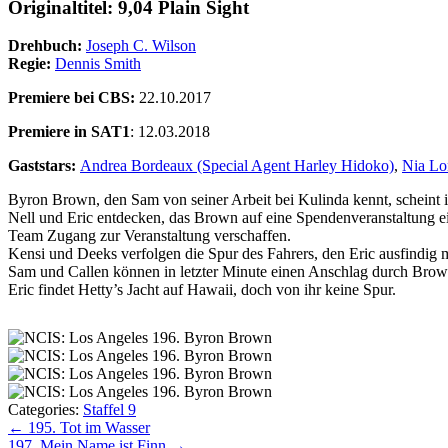
Originaltitel: 9,04 Plain Sight
Drehbuch:
Joseph C. Wilson
Regie:
Dennis Smith
Premiere bei CBS:
22.10.2017
Premiere in SAT1
: 12.03.2018
Gaststars:
Andrea Bordeaux (Special Agent Harley Hidoko)
,
Nia Lo
Byron Brown, den Sam von seiner Arbeit bei Kulinda kennt, scheint i
Nell und Eric entdecken, das Brown auf eine Spendenveranstaltung 
Team Zugang zur Veranstaltung verschaffen.
Kensi und Deeks verfolgen die Spur des Fahrers, den Eric ausfindig m
Sam und Callen können in letzter Minute einen Anschlag durch Brown
Eric findet Hetty’s Jacht auf Hawaii, doch von ihr keine Spur.
Categories:
Staffel 9
Beitragsnavigation
←
195. Tot im Wasser
197. Mein Name ist Finn
→