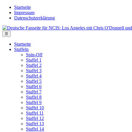
Skip
Startseite
to
Impressum
the
Datenschutzerklärung
content
Deutsche
Fanseite
Menu
☰
für
NCIS:
Startseite
Los
Staffeln
Angeles
Spin-Off
mit
Staffel 1
Chris
Staffel 2
O'Donnell
Staffel 3
und
Staffel 4
LL
Staffel 5
Cool
Staffel 6
J
Staffel 7
Staffel 8
Staffel 9
Staffel 10
Staffel 11
Staffel 12
Staffel 13
Staffel 14