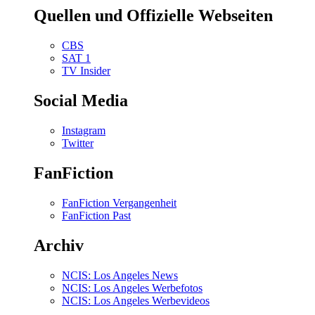
Quellen und Offizielle Webseiten
CBS
SAT 1
TV Insider
Social Media
Instagram
Twitter
FanFiction
FanFiction Vergangenheit
FanFiction Past
Archiv
NCIS: Los Angeles News
NCIS: Los Angeles Werbefotos
NCIS: Los Angeles Werbevideos