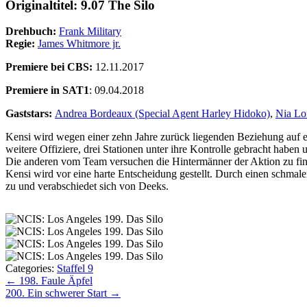
Originaltitel: 9.07 The Silo
Drehbuch:
Frank Military
Regie:
James Whitmore jr.
Premiere bei CBS:
12.11.2017
Premiere in SAT1
: 09.04.2018
Gaststars:
Andrea Bordeaux (Special Agent Harley Hidoko)
,
Nia Lo
Kensi wird wegen einer zehn Jahre zurück liegenden Beziehung auf ei
weitere Offiziere, drei Stationen unter ihre Kontrolle gebracht habe
Die anderen vom Team versuchen die Hintermänner der Aktion zu find
Kensi wird vor eine harte Entscheidung gestellt. Durch einen schmalen
zu und verabschiedet sich von Deeks.
Categories:
Staffel 9
Beitragsnavigation
←
198. Faule Äpfel
200. Ein schwerer Start
→